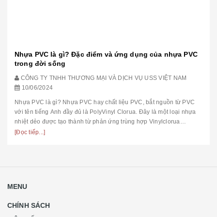
Nhựa PVC là gì? Đặc điểm và ứng dụng của nhựa PVC
trong đời sống
CÔNG TY TNHH THƯƠNG MẠI VÀ DỊCH VỤ USS VIỆT NAM
10/06/2024
Nhựa PVC là gì? Nhựa PVC hay chất liệu PVC, bắt nguồn từ PVC
với tên tiếng Anh đầy đủ là PolyVinyl Clorua. Đây là một loại nhựa
nhiệt dẻo được tạo thành từ phản ứng trùng hợp Vinylclorua
(CH2=CHCl)...
[Đọc tiếp...]
MENU
CHÍNH SÁCH