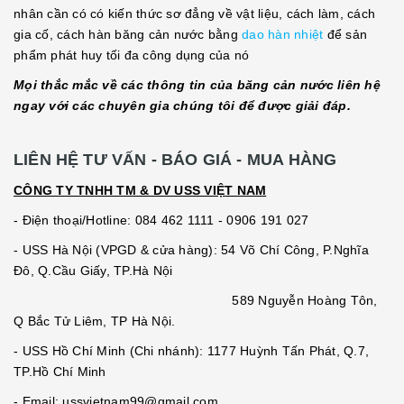
nhân cần có có kiến thức sơ đẳng về vật liệu, cách làm, cách
gia cố, cách hàn băng cản nước bằng
dao hàn nhiệt
để sản
phẩm phát huy tối đa công dụng của nó
Mọi thắc mắc về các thông tin của băng cản nước liên hệ
ngay với các chuyên gia chúng tôi để được giải đáp.
LIÊN HỆ TƯ VẤN - BÁO GIÁ - MUA HÀNG
CÔNG TY TNHH TM & DV USS VIỆT NAM
- Điện thoại/Hotline: 084 462 1111 - 0906 191 027
- USS Hà Nội (VPGD & cửa hàng): 54 Võ Chí Công, P.Nghĩa
Đô, Q.Cầu Giấy, TP.Hà Nội
589 Nguyễn Hoàng Tôn,
Q Bắc Tử Liêm, TP Hà Nội.
- USS Hồ Chí Minh (Chi nhánh): 1177 Huỳnh Tấn Phát, Q.7,
TP.Hồ Chí Minh
- Email: ussvietnam99@gmail.com